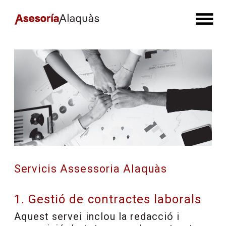
Vés al contingut
Navegació principal
Servicis Assessoria Alaquàs
1. Gestió de contractes laborals
Aquest servei inclou la redacció i